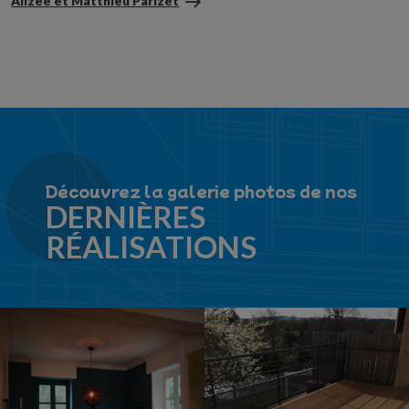
Alizée et Matthieu Parizet
Découvrez la galerie photos de nos
DERNIÈRES
RÉALISATIONS