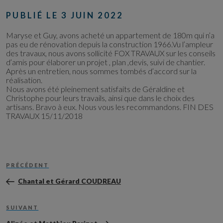
PUBLIÉ LE
3 JUIN 2022
Maryse et Guy, avons acheté un appartement de 180m qui n’a
pas eu de rénovation depuis la construction 1966.Vu l’ampleur
des travaux, nous avons sollicité FOX TRAVAUX sur les conseils
d’amis pour élaborer un projet , plan ,devis, suivi de chantier.
Après un entretien, nous sommes tombés d’accord sur la
réalisation.
Nous avons été pleinement satisfaits de Géraldine et
Christophe pour leurs travails, ainsi que dans le choix des
artisans. Bravo à eux. Nous vous les recommandons. FIN DES
TRAVAUX 15/11/2018
Navigation
Article
de
PRÉCÉDENT
précédent
l’article
Chantal et Gérard COUDREAU
Article
SUIVANT
suivant