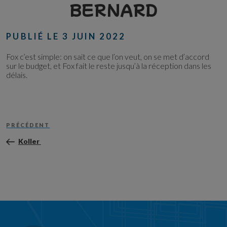
BERNARD
PUBLIÉ LE
3 JUIN 2022
Fox c’est simple: on sait ce que l’on veut, on se met d’accord
sur le budget, et Fox fait le reste jusqu’à la réception dans les
délais.
Navigation
Article
de
PRÉCÉDENT
précédent
l’article
Koller