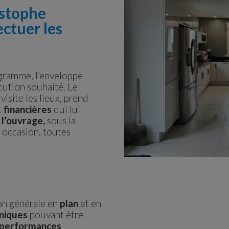
istophe
ectuer les
gramme, l’enveloppe
écution souhaité. Le
isite les lieux, prend
t
financières
qui lui
 l’ouvrage,
sous la
te occasion, toutes
on générale en
plan
et en
hniques
pouvant être
performances