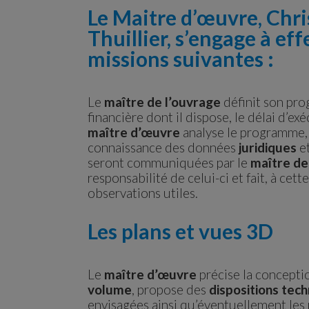
Le Maitre d’œuvre, Chr
Thuillier, s’engage à eff
missions suivantes :
Le
maître de l’ouvrage
définit son pro
financière dont il dispose, le délai d’ex
maître d’œuvre
analyse le programme, v
connaissance des données
juridiques
e
seront communiquées par le
maître de
responsabilité de celui-ci et fait, à cet
observations utiles.
Les plans et vues 3D
Le
maître d’œuvre
précise la concepti
volume
, propose des
dispositions tec
envisagées ainsi qu’éventuellement les