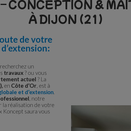
– CONCEPTION & MAÎ
À DIJON (21)
coute de votre
 d’extension:
s recherchez un
os
travaux
? ou vous
tement actuel
? La
),
en
Côte d’Or
,
est à
globale et d’extension
.
rofessionnel
, notre
la réalisation de votre
ox Koncept saura vous