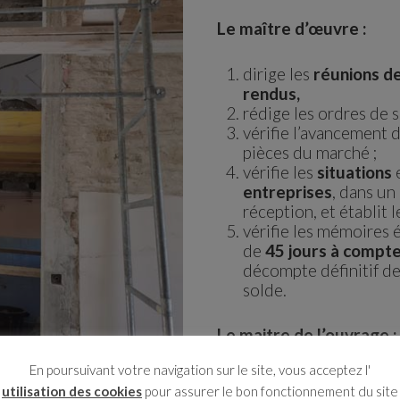
Le maître d’œuvre :
dirige les
réunions de
rendus,
rédige les ordres de s
vérifie l’avancement d
pièces du marché ;
vérifie les
situations
entreprises
, dans un
réception, et établit 
vérifie les mémoires é
de
45 jours à compte
décompte définitif de
solde.
Le maitre de l’ouvrage :
En poursuivant votre navigation sur le site, vous acceptez l'
S’interdit de donner 
utilisation des cookies
pour assurer le bon fonctionnement du site
des choix techniques 