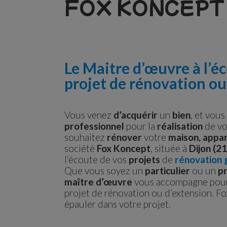
FOX KONCEPT 
Le Maitre d’œuvre à l’é
projet de rénovation ou
Vous venez
d’acquérir
un
bien
, et vou
professionnel
pour la
réalisation
de v
souhaitez
rénover
votre
maison,
appar
société
Fox Koncept
, située à
Dijon (21
l’écoute de vos
projets
de
rénovation 
Que vous soyez un
particulier
ou un
p
maître d’œuvre
vous accompagne pour 
projet de rénovation ou d’extension. F
épauler dans votre projet.